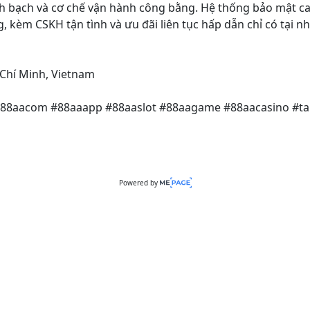
nh bạch và cơ chế vận hành công bằng. Hệ thống bảo mật cao
, kèm CSKH tận tình và ưu đãi liên tục hấp dẫn chỉ có tại nh
 Chí Minh, Vietnam
#88aacom #88aaapp #88aaslot #88aagame #88aacasino #ta
Powered by