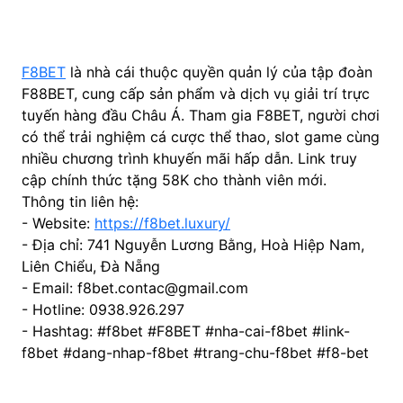
F8BET
là nhà cái thuộc quyền quản lý của tập đoàn
F88BET, cung cấp sản phẩm và dịch vụ giải trí trực
tuyến hàng đầu Châu Á. Tham gia F8BET, người chơi
có thể trải nghiệm cá cược thể thao, slot game cùng
nhiều chương trình khuyến mãi hấp dẫn. Link truy
cập chính thức tặng 58K cho thành viên mới.
Thông tin liên hệ:
-
Website:
https://f8bet.luxury/
-
Địa chỉ:
741 Nguyễn Lương Bằng, Hoà Hiệp Nam,
Liên Chiểu, Đà Nẵng
-
Email:
f8bet.contac@gmail.com
-
Hotline:
0938.926.297
-
Hashtag:
#f8bet #F8BET #nha-cai-f8bet #link-
f8bet #dang-nhap-f8bet #trang-chu-f8bet #f8-bet