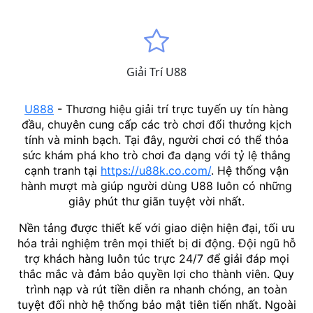
Giải Trí U88
U888
- Thương hiệu giải trí trực tuyến uy tín hàng
đầu, chuyên cung cấp các trò chơi đổi thưởng kịch
tính và minh bạch. Tại đây, người chơi có thể thỏa
sức khám phá kho trò chơi đa dạng với tỷ lệ thắng
cạnh tranh tại
https://u88k.co.com/
. Hệ thống vận
hành mượt mà giúp người dùng U88 luôn có những
giây phút thư giãn tuyệt vời nhất.
Nền tảng được thiết kế với giao diện hiện đại, tối ưu
hóa trải nghiệm trên mọi thiết bị di động. Đội ngũ hỗ
trợ khách hàng luôn túc trực 24/7 để giải đáp mọi
thắc mắc và đảm bảo quyền lợi cho thành viên. Quy
trình nạp và rút tiền diễn ra nhanh chóng, an toàn
tuyệt đối nhờ hệ thống bảo mật tiên tiến nhất. Ngoài