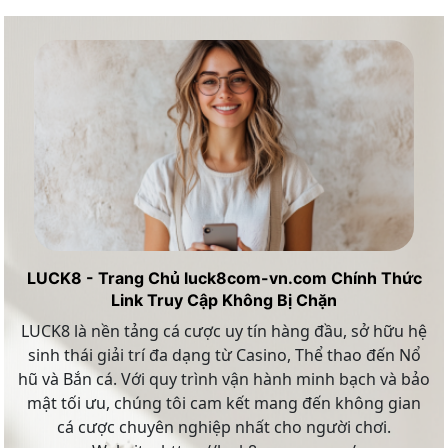
LUCK8 - Trang Chủ luck8com-vn.com Chính Thức
Link Truy Cập Không Bị Chặn
LUCK8 là nền tảng cá cược uy tín hàng đầu, sở hữu hệ
sinh thái giải trí đa dạng từ Casino, Thể thao đến Nổ
hũ và Bắn cá. Với quy trình vận hành minh bạch và bảo
mật tối ưu, chúng tôi cam kết mang đến không gian
cá cược chuyên nghiệp nhất cho người chơi.