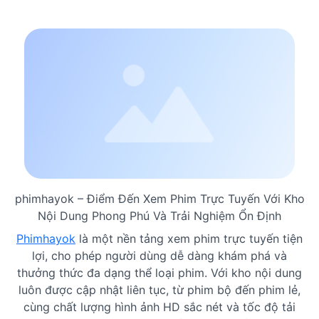
phimhayok – Điểm Đến Xem Phim Trực Tuyến Với Kho
Nội Dung Phong Phú Và Trải Nghiệm Ổn Định
Phimhayok
là một nền tảng xem phim trực tuyến tiện
lợi, cho phép người dùng dễ dàng khám phá và
thưởng thức đa dạng thể loại phim. Với kho nội dung
luôn được cập nhật liên tục, từ phim bộ đến phim lẻ,
cùng chất lượng hình ảnh HD sắc nét và tốc độ tải